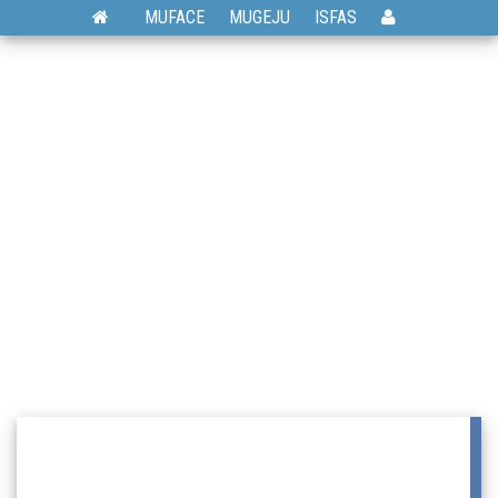
MUFACE
MUGEJU
ISFAS