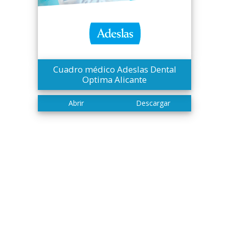
Cuadro médico Adeslas Dental
Optima Alicante