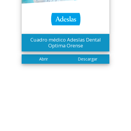
Cuadro médico Adeslas Dental
Optima Orense