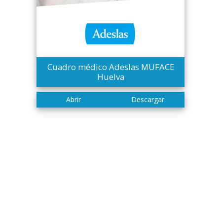
Cuadro médico Adeslas MUFACE
Huelva