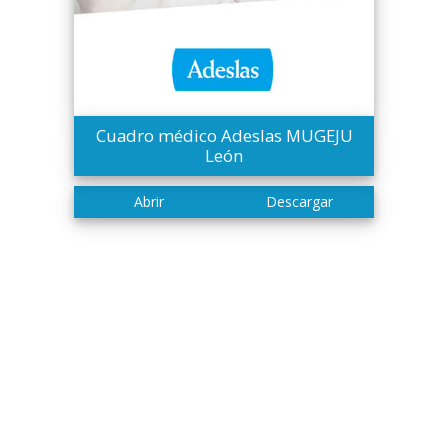
Cuadro médico Adeslas MUGEJU
León