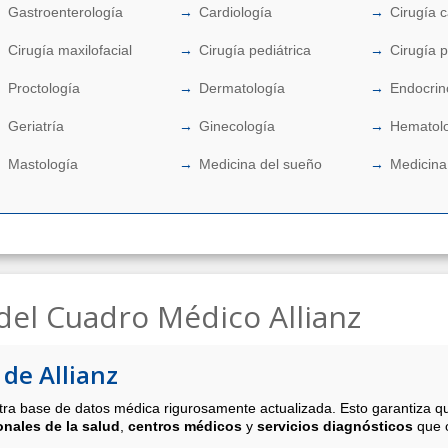
Gastroenterología
Cardiología
Cirugía 
Cirugía maxilofacial
Cirugía pediátrica
Cirugía p
Proctología
Dermatología
Endocrin
Geriatría
Ginecología
Hematol
Mastología
Medicina del sueño
Medicina
del Cuadro Médico Allianz
de Allianz
ra base de datos médica rigurosamente actualizada. Esto garantiza q
onales de la salud
,
centros médicos
y
servicios diagnósticos
que o