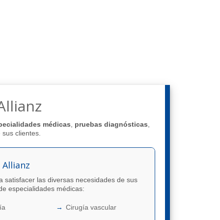
llianz
pecialidades médicas
,
pruebas diagnósticas
,
 sus clientes.
 Allianz
a satisfacer las diversas necesidades de sus
de especialidades médicas:
ía
Cirugía vascular