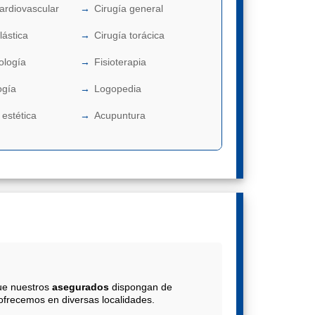
cardiovascular
Cirugía general
lástica
Cirugía torácica
ología
Fisioterapia
ogía
Logopedia
 estética
Acupuntura
ue nuestros
asegurados
dispongan de
frecemos en diversas localidades.