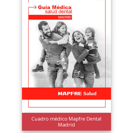
Cuadro médico Mapfre Dental
Madrid