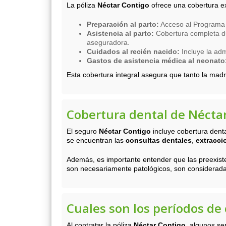
La póliza
Néctar Contigo
ofrece una cobertura ex
Preparación al parto:
Acceso al Programa M
Asistencia al parto:
Cobertura completa du
aseguradora.
Cuidados al recién nacido:
Incluye la adm
Gastos de asistencia médica al neonato
Esta cobertura integral asegura que tanto la ma
Cobertura dental de Nécta
El seguro
Néctar Contigo
incluye cobertura denta
se encuentran las
consultas dentales
,
extracci
Además, es importante entender que las preexist
son necesariamente patológicos, son consideradas
Cuales son los períodos de
Al contratar la póliza
Néctar Contigo
, algunos se