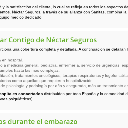
 la satisfacción del cliente, lo cual se refleja en todos los aspectos d
ientos. Néctar Seguros, a través de su alianza con Sanitas, combina l
equipo médico dedicado.
tar Contigo de Néctar Seguros
iona una cobertura completa y detallada. A continuación se detallan la
 en hospital.
 a medicina general, pediatría, enfermería, servicio de urgencias, espe
imples hasta las más complejas.
itación, tratamientos oncológicos, terapias respiratorias y logofoniatría
orias como aquellas que requieren hospitalización.
de psicología y podología por año y asegurado, más un tratamiento anu
ospitales concertados
distribuidos por toda España y la comodidad 
nes psiquiátricas).
os durante el embarazo