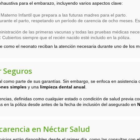
haustiva para el embarazo, incluyendo varios aspectos clave:
aterno Infantil que prepara a las futuras madres para el parto.
rante el parto, respetando un período de carencia de ocho meses. Est
inistración de las primeras vacunas y todas las pruebas médicas neces
:
Cubiertos siempre que el recién nacido esté incluido en la póliza.
dre como el neonato reciban la atención necesaria durante uno de los
r Seguros
l como parte de sus garantías. Sin embargo, se enfoca en asistencia od
ones simples
y una
limpieza dental anual
.
encias, definidas como cualquier estado o condición de salud previa 
 en la póliza desde antes de la fecha de inclusión del asegurado en
N
 carencia en Néctar Salud
rvicios están disponibles desde el primer día, como las consultas con 