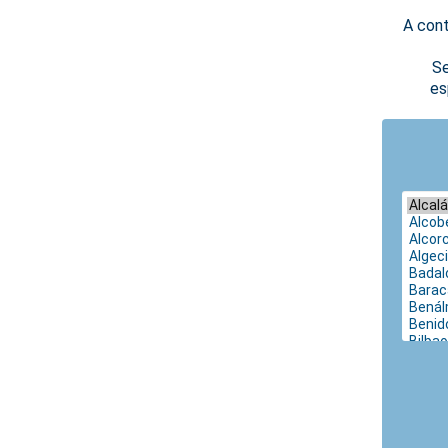
A cont
Se
es