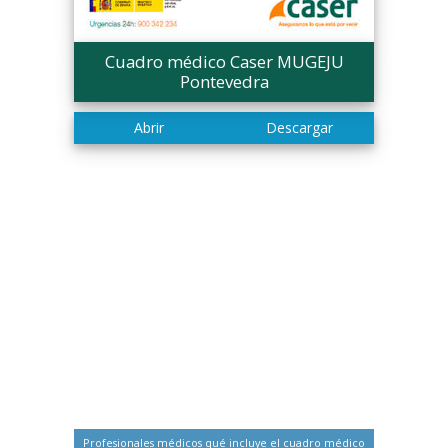
Cuadro médico Caser MUGEJU
Pontevedra
Profesionales médicos qué incluye el cuadro médico