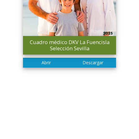
Cuadro médico DKV La Fuencisla
Selección Sevilla